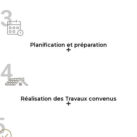
3
Planification et préparation
4
Réalisation des Travaux convenus
5