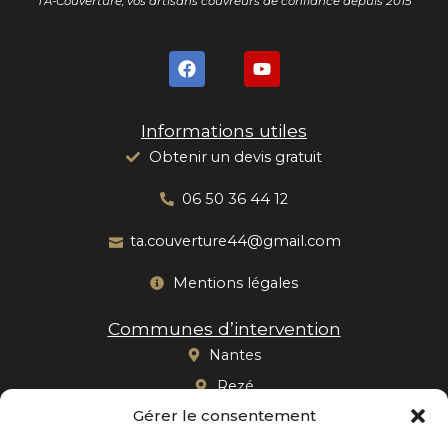
TA-Couverture, vos artisans couvreurs de confiance depuis 2015
F
Y
a
o
c
u
e
t
Informations utiles
b
u
o
b
Obtenir un devis gratuit
o
e
k
06 50 36 44 12
ta.couverture44@gmail.com
Mentions légales
Communes d’intervention
Nantes
Rezé
Gérer le consentement
Saint-Herblain